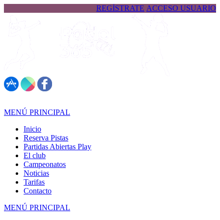
REGÍSTRATE
ACCESO USUARIO
617 323 026
MENÚ PRINCIPAL
Inicio
Reserva Pistas
Partidas Abiertas Play
El club
Campeonatos
Noticias
Tarifas
Contacto
MENÚ PRINCIPAL