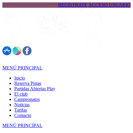
REGÍSTRATE
ACCESO USUARIO
617 323 026
MENÚ PRINCIPAL
Inicio
Reserva Pistas
Partidas Abiertas Play
El club
Campeonatos
Noticias
Tarifas
Contacto
MENÚ PRINCIPAL