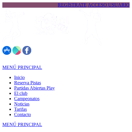
REGÍSTRATE
ACCESO USUARIO
617 323 026
MENÚ PRINCIPAL
Inicio
Reserva Pistas
Partidas Abiertas Play
El club
Campeonatos
Noticias
Tarifas
Contacto
MENÚ PRINCIPAL