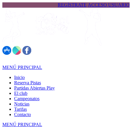
REGÍSTRATE
ACCESO USUARIO
617 323 026
MENÚ PRINCIPAL
Inicio
Reserva Pistas
Partidas Abiertas Play
El club
Campeonatos
Noticias
Tarifas
Contacto
MENÚ PRINCIPAL