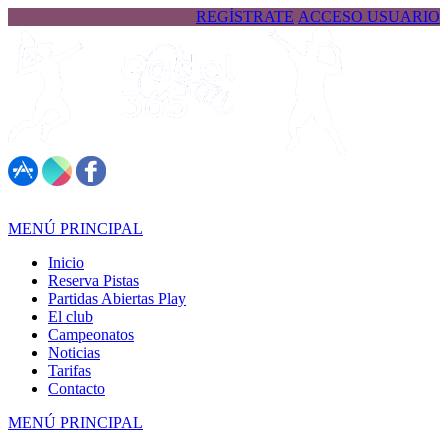
REGÍSTRATE
ACCESO USUARIO
617 323 026
MENÚ PRINCIPAL
Inicio
Reserva Pistas
Partidas Abiertas Play
El club
Campeonatos
Noticias
Tarifas
Contacto
MENÚ PRINCIPAL